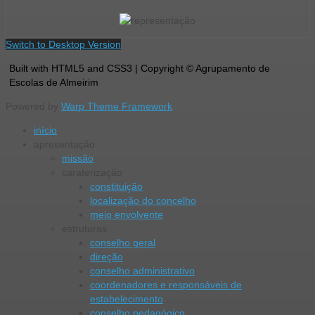
Switch to Desktop Version
Built with HTML5 and CSS3 | Copyright © Agrupamento de
Escolas de Almeirim
Powered by
Warp Theme Framework
início
apresentação
missão
caraterização
constituição
localização do concelho
meio envolvente
estruturas
conselho geral
direção
conselho administrativo
coordenadores e responsáveis de
estabelecimento
conselho pedagógico