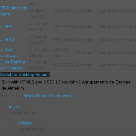
EB1
EB Moinho de
Código:
966198741
Almeirim
Santarém
Portugal
Vento
295978
JI Código:
JI N.º1
966198739
Almeirim
Santarém
Portugal
601573
JI Código:
JI N.º 3
962110836
Almeirim
Santarém
Portugal
644109
JI dos
JI Código:
243 595
Almeirim
Santarém
Portugal
Charcos
295358
658
JI de Benfica
JI Código:
962097705
Almeirim
Santarém
Portugal
do Ribatejo
604987
Switch to Desktop Version
Built with HTML5 and CSS3 | Copyright © Agrupamento de Escolas
de Almeirim
Powered by
Warp Theme Framework
início
apresentação
missão
caraterização