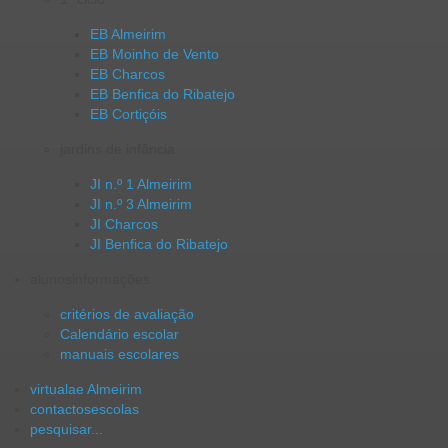
EB Almeirim
EB Moinho de Vento
EB Charcos
EB Benfica do Ribatejo
EB Cortiçóis
jardins de infância
JI n.º 1 Almeirim
JI n.º 3 Almeirim
JI Charcos
JI Benfica do Ribatejo
alunos
informações
critérios de avaliação
Calendário escolar
manuais escolares
virtual
ae Almeirim
contactos
escolas
pesquisar...