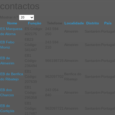
contactos
Mostrar n.º
Nome
Função
Telefone
Localidade
Distrito
País
ES Marquesa
ES Código:
243 594
Almeirim
Santarém
Portugal
de Alorna
402175
250
EB23
EB Febo
243 594
Código:
Almeirim
Santarém
Portugal
Moniz
210
341447
EB1
EB de
Código:
966198725
Almeirim
Santarém
Portugal
Almeirim
236494
EB1
EB de Benfica
Benfica do
Código:
962097702
Santarém
Portugal
do Ribatejo
Ribatejo
207639
EB1
EB dos
243 054
Código:
Almeirim
Santarém
Portugal
Charcos
840
295358
EB1
EB de
Código:
962097721
Almeirim
Santarém
Portugal
Cortiçóis
217487