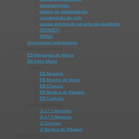
departamentos
equipa de autoavaliação
coordenação de ciclo
equipa sistema de garantia da qualidade
(EQAVET)
EMAEI
documentos orientadores
escolas
do agrupamento
ES Marquesa de Alorna
EB Febo Moniz
1º ciclo
EB Almeirim
EB Moinho de Vento
EB Charcos
EB Benfica do Ribatejo
EB Cortiçóis
jardins de infância
JI n.º 1 Almeirim
JI n.º 3 Almeirim
JI Charcos
JI Benfica do Ribatejo
alunos
informações