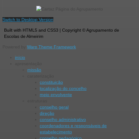
Switch to Desktop Version
Built with HTML5 and CSS3 | Copyright © Agrupamento de
Escolas de Almeirim
Powered by
Warp Theme Framework
início
apresentação
missão
caraterização
constituição
localização do concelho
meio envolvente
estruturas
conselho geral
direção
conselho administrativo
coordenadores e responsáveis de
estabelecimento
conselho pedagógico