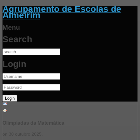
Agrupamento de Escolas de
Almeirim
Menu
Search
Login
Olimpíadas da Matemática
on
30 outubro 2025
.