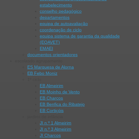
estabelecimento
conselho pedagógico
departamentos
equipa de autoavaliação
coordenação de ciclo
equipa sistema de garantia da qualidade
(EQAVET)
EMAEI
documentos orientadores
escolas
do agrupamento
ES Marquesa de Alorna
EB Febo Moniz
1º ciclo
EB Almeirim
EB Moinho de Vento
EB Charcos
EB Benfica do Ribatejo
EB Cortiçóis
jardins de infância
JI n.º 1 Almeirim
JI n.º 3 Almeirim
JI Charcos