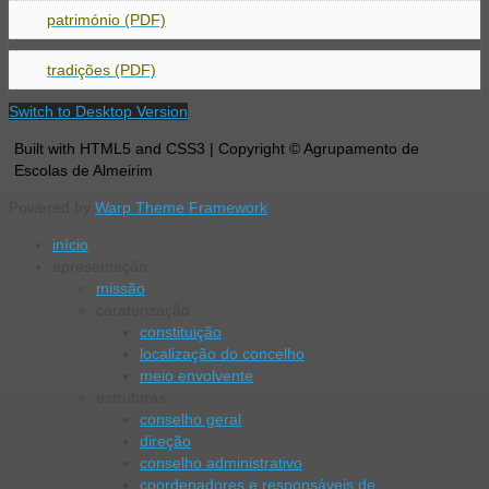
património (PDF)
tradições (PDF)
Switch to Desktop Version
Built with HTML5 and CSS3 | Copyright © Agrupamento de
Escolas de Almeirim
Powered by
Warp Theme Framework
início
apresentação
missão
caraterização
constituição
localização do concelho
meio envolvente
estruturas
conselho geral
direção
conselho administrativo
coordenadores e responsáveis de