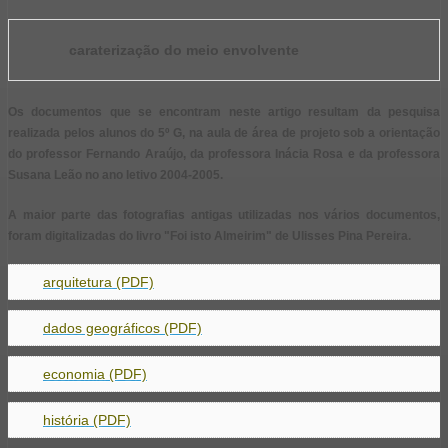
caraterização do meio envolvente
Os documentos que se encontram neste artigo resultam da pesquisa
realizada pelos alunos do 5º G, na aula de área de projeto sob a orientação
do professor Fernando Araújo, da professora Inácia Rosa e da professora
Susana Leão no ano letivo 2004-2005.
A maior parte das fotografias antigas utilizadas nos vários documentos,
foram digitalizadas do livro "Foi isto Almeirim" de Ulisses Pina Pereira.
arquitetura (PDF)
dados geográficos (PDF)
economia (PDF)
história (PDF)