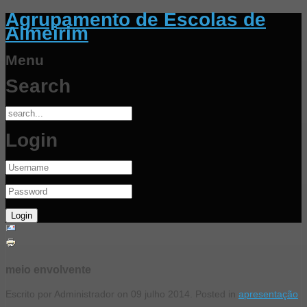
Agrupamento de Escolas de
Almeirim
Menu
Search
Login
meio envolvente
Escrito por Administrador on
09 julho 2014
. Posted in
apresentação