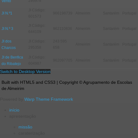
295978
Vento
JI Código:
JI N.º1
966198739
Almeirim
Santarém
Portugal
601573
JI Código:
JI N.º 3
962110836
Almeirim
Santarém
Portugal
644109
JI dos
JI Código:
243 595
Almeirim
Santarém
Portugal
295358
658
Charcos
JI de Benfica
JI Código:
962097705
Almeirim
Santarém
Portugal
604987
do Ribatejo
Switch to Desktop Version
Built with HTML5 and CSS3 | Copyright © Agrupamento de Escolas
de Almeirim
Powered by
Warp Theme Framework
início
apresentação
missão
caraterização