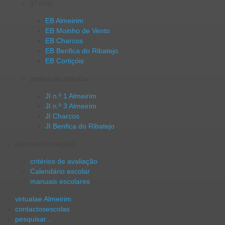
1º ciclo
EB Almeirim
EB Moinho de Vento
EB Charcos
EB Benfica do Ribatejo
EB Cortiçóis
jardins de infância
JI n.º 1 Almeirim
JI n.º 3 Almeirim
JI Charcos
JI Benfica do Ribatejo
alunos
informações
critérios de avaliação
Calendário escolar
manuais escolares
virtual
ae Almeirim
contactos
escolas
pesquisar...