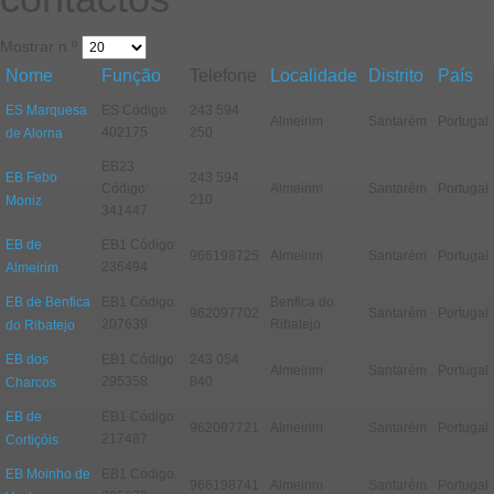
Mostrar n.º
Nome
Função
Telefone
Localidade
Distrito
País
ES Marquesa
ES Código:
243 594
Almeirim
Santarém
Portugal
402175
250
de Alorna
EB23
EB Febo
243 594
Código:
Almeirim
Santarém
Portugal
210
Moniz
341447
EB de
EB1 Código:
966198725
Almeirim
Santarém
Portugal
236494
Almeirim
EB de Benfica
EB1 Código:
Benfica do
962097702
Santarém
Portugal
207639
Ribatejo
do Ribatejo
EB dos
EB1 Código:
243 054
Almeirim
Santarém
Portugal
295358
840
Charcos
EB de
EB1 Código:
962097721
Almeirim
Santarém
Portugal
217487
Cortiçóis
EB Moinho de
EB1 Código:
966198741
Almeirim
Santarém
Portugal