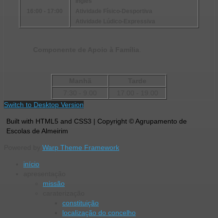
Inglês
16:00 - 17:00
Atividade Físico-Desportiva
Atividade Lúdico-Expressiva
Componente de Apoio à Família
.
Manhã
Tarde
7:30 - 9.00
17.00 - 19.00
Switch to Desktop Version
Built with HTML5 and CSS3 | Copyright © Agrupamento de
Escolas de Almeirim
Powered by
Warp Theme Framework
início
apresentação
missão
caraterização
constituição
localização do concelho