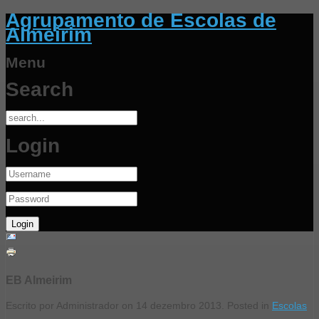
Agrupamento de Escolas de
Almeirim
Menu
Search
Login
EB Almeirim
Escrito por Administrador on
14 dezembro 2013
. Posted in
Escolas