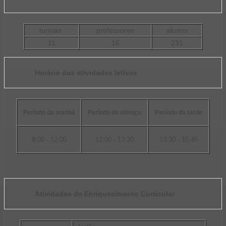
turmas
professores
alunos
11
16
231
Horário das atividades letivas
Período da manhã
Período do almoço
Período da tarde
9:00 - 12:00
12:00 - 13:30
13:30 - 15:45
Atividades de Enriquecimento Curricular