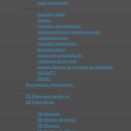
meio envolvente
estruturas
conselho geral
direção
conselho administrativo
coordenadores e responsáveis de
estabelecimento
conselho pedagógico
departamentos
equipa de autoavaliação
coordenação de ciclo
equipa sistema de garantia da qualidade
(EQAVET)
EMAEI
documentos orientadores
escolas
do agrupamento
ES Marquesa de Alorna
EB Febo Moniz
1º ciclo
EB Almeirim
EB Moinho de Vento
EB Charcos