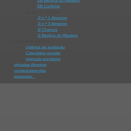
EB Benfica do Ribatejo
EB Cortiçóis
jardins de infância
JI n.º 1 Almeirim
JI n.º 3 Almeirim
JI Charcos
JI Benfica do Ribatejo
alunos
informações
critérios de avaliação
Calendário escolar
manuais escolares
virtual
ae Almeirim
contactos
escolas
pesquisar...