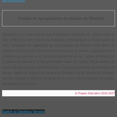
apresentação
Criação do agrupamento de escolas de Almeirim
Realizado por iniciativa da Direção Regional de Educação de Lisboa e Vale do
Tejo (DRELVT), com o apoio da Autarquia e homologado a 28 de junho de
2012, resultando da agregação do Agrupamento de Escolas Febo Moniz de
Almeirim com a Escola Secundária da Marquesa de Alorna, o Agrupamento é
composto por um total de 11 estabelecimentos de ensino: Jardim de Infância nº
1, Jardim de Infância nº 3, EB de Almeirim- Canto do Jardim, EB do Moinho de
Vento, EB dos Charcos, EB Febo Moniz e Escola Secundária da Marquesa de
Alorna; Jardim de Infância de Benfica do Ribatejo, EB de Benfica do Ribatejo,
EB dos Cortiçóis e EB de Foros de Benfica. A sua sede é a Escola Secundária
da Marquesa de Alorna.
In Projeto Educativo 2014-2017
Switch to Desktop Version