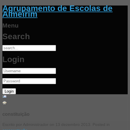
Agrupamento de Escolas de
Almeirim
Menu
Search
Login
constituição
Escrito por Administrador on
13 dezembro 2013
. Posted in