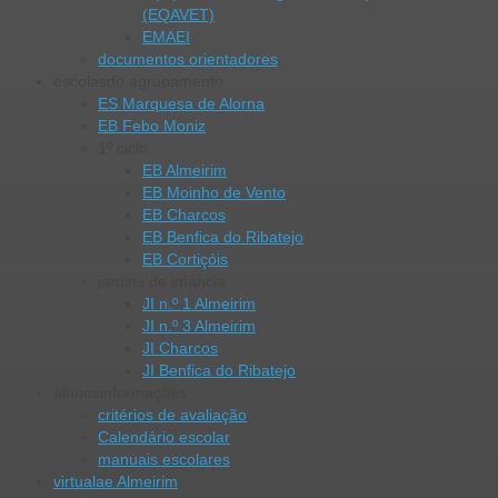
(EQAVET)
EMAEI
documentos orientadores
escolas
do agrupamento
ES Marquesa de Alorna
EB Febo Moniz
1º ciclo
EB Almeirim
EB Moinho de Vento
EB Charcos
EB Benfica do Ribatejo
EB Cortiçóis
jardins de infância
JI n.º 1 Almeirim
JI n.º 3 Almeirim
JI Charcos
JI Benfica do Ribatejo
alunos
informações
critérios de avaliação
Calendário escolar
manuais escolares
virtual
ae Almeirim