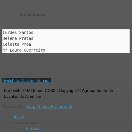
constituição
Lurdes Santos
Helena Pratas
Celeste Proa
Mª Laura Guerreiro
Switch to Desktop Version
Built with HTML5 and CSS3 | Copyright © Agrupamento de
Escolas de Almeirim
Powered by
Warp Theme Framework
início
apresentação
missão