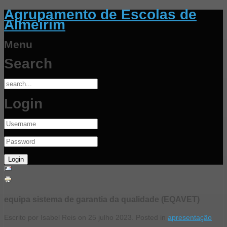
Agrupamento de Escolas de
Almeirim
Menu
Search
Login
equipa sistema de garantia da qualidade (EQAVET)
Escrito por Isabel Reis on
25 julho 2023
. Posted in
apresentação