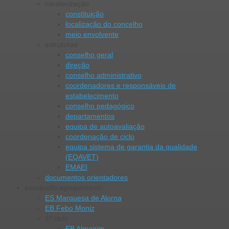
caraterização
constituição
localização do concelho
meio envolvente
estruturas
conselho geral
direção
conselho administrativo
coordenadores e responsáveis de
estabelecimento
conselho pedagógico
departamentos
equipa de autoavaliação
coordenação de ciclo
equipa sistema de garantia da qualidade
(EQAVET)
EMAEI
documentos orientadores
escolas
do agrupamento
ES Marquesa de Alorna
EB Febo Moniz
1º ciclo
EB Almeirim