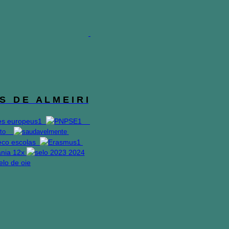
S D E A L M E I R I