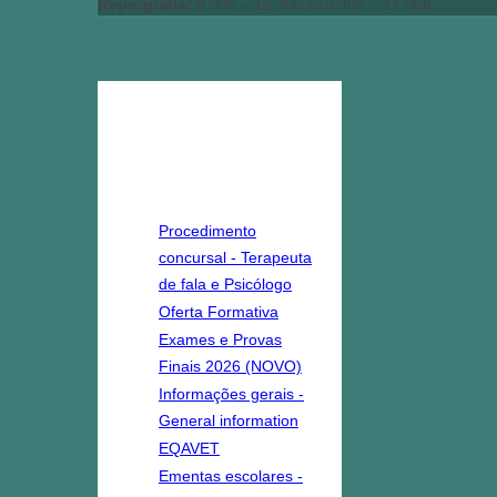
Reprografia: 
8:30h – 12:30h e13:30h – 17:00h
destaques
Procedimento
concursal - Terapeuta
de fala e Psicólogo
Oferta Formativa
Exames e Provas
Finais 2026 (NOVO)
Informações gerais -
General information
EQAVET
Ementas escolares -