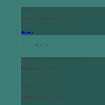
Código: 
402175
Endereço: 
Rua Moinho de Vento

                 2080-108 Almeirim
História
Serviços
SASE: 
9:00h – 12:30h e 14:00h – 17:30h

Biblioteca:
 9:15h -17:00h

Papelaria:
 8:15h – 16,45h

Bar:
 8:15h – 17:00h

Refeitório:
 12:00h – 14:00h
