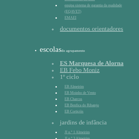
equipa sistema de garantia da qualidade
(EQAVET)
EMAEI
documentos orientadores
escolas
do agrupamento
ES Marquesa de Alorna
EB Febo Moniz
1º ciclo
EB Almeirim
EB Moinho de Vento
EB Charcos
EB Benfica do Ribatejo
EB Cortiçóis
jardins de infância
JI n.º 1 Almeirim
JI n.º 3 Almeirim