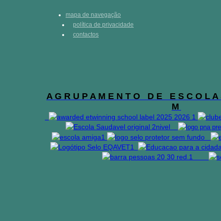
mapa de navegação
política de privacidade
contactos
A G R U P A M E N T O D E E S C O L A 
M