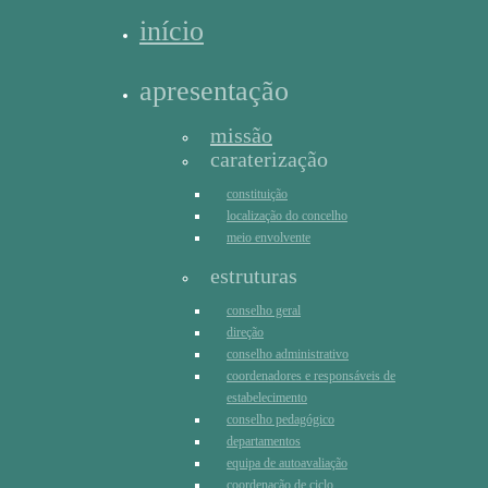
início
apresentação
missão
caraterização
constituição
localização do concelho
meio envolvente
estruturas
conselho geral
direção
conselho administrativo
coordenadores e responsáveis de
estabelecimento
conselho pedagógico
departamentos
equipa de autoavaliação
coordenação de ciclo