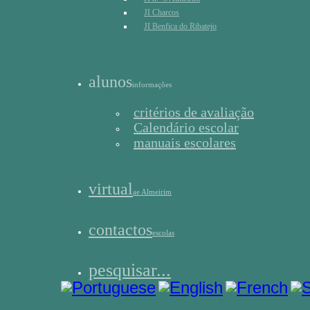
JI Charcos
JI Benfica do Ribatejo
alunos
informações
critérios de avaliação
Calendário escolar
manuais escolares
virtual
ae Almeirim
contactos
escolas
pesquisar...