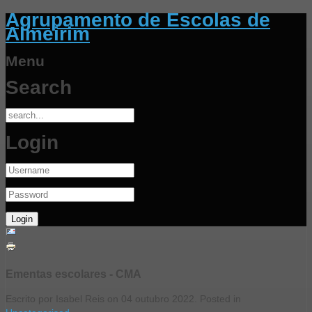
Agrupamento de Escolas de
Almeirim
Menu
Search
Login
Ementas escolares - CMA
Escrito por Isabel Reis on
04 outubro 2022
. Posted in