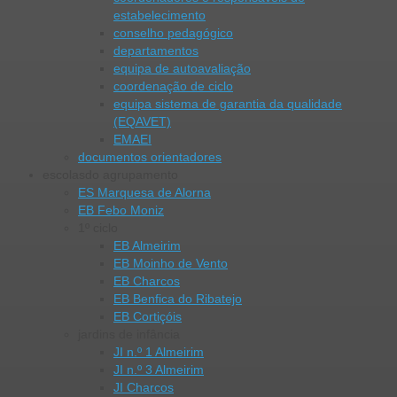
estabelecimento
conselho pedagógico
departamentos
equipa de autoavaliação
coordenação de ciclo
equipa sistema de garantia da qualidade
(EQAVET)
EMAEI
documentos orientadores
escolas
do agrupamento
ES Marquesa de Alorna
EB Febo Moniz
1º ciclo
EB Almeirim
EB Moinho de Vento
EB Charcos
EB Benfica do Ribatejo
EB Cortiçóis
jardins de infância
JI n.º 1 Almeirim
JI n.º 3 Almeirim
JI Charcos