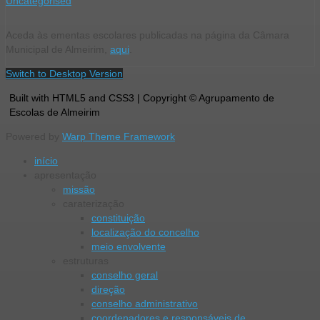
Uncategorised
Aceda às ementas escolares publicadas na página da Câmara
Municipal de Almeirim,
aqui
.
Switch to Desktop Version
Built with HTML5 and CSS3 | Copyright © Agrupamento de
Escolas de Almeirim
Powered by
Warp Theme Framework
início
apresentação
missão
caraterização
constituição
localização do concelho
meio envolvente
estruturas
conselho geral
direção
conselho administrativo
coordenadores e responsáveis de