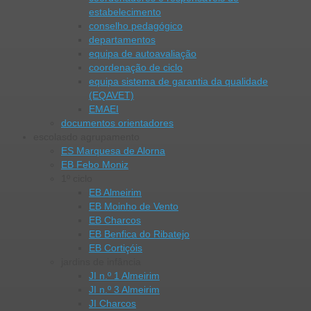
estabelecimento
conselho pedagógico
departamentos
equipa de autoavaliação
coordenação de ciclo
equipa sistema de garantia da qualidade
(EQAVET)
EMAEI
documentos orientadores
escolas
do agrupamento
ES Marquesa de Alorna
EB Febo Moniz
1º ciclo
EB Almeirim
EB Moinho de Vento
EB Charcos
EB Benfica do Ribatejo
EB Cortiçóis
jardins de infância
JI n.º 1 Almeirim
JI n.º 3 Almeirim
JI Charcos