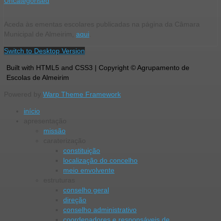
Uncategorised
Aceda às ementas escolares publicadas na página da Câmara
Municipal de Almeirim,
aqui
.
Switch to Desktop Version
Built with HTML5 and CSS3 | Copyright © Agrupamento de
Escolas de Almeirim
Powered by
Warp Theme Framework
início
apresentação
missão
caraterização
constituição
localização do concelho
meio envolvente
estruturas
conselho geral
direção
conselho administrativo
coordenadores e responsáveis de