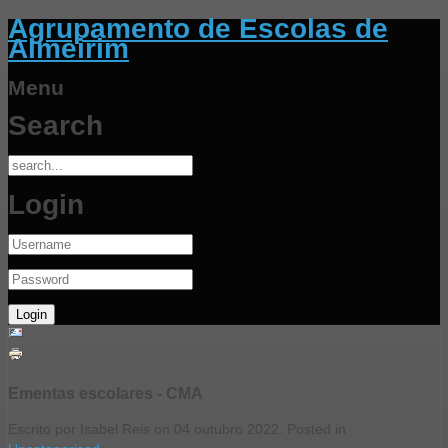
Agrupamento de Escolas de
Almeirim
Menu
Search
Login
Ementas escolares - CMA
Escrito por Isabel Reis on
04 outubro 2022
. Posted in