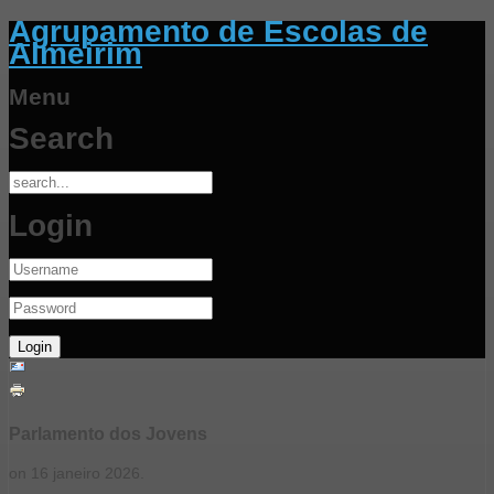
Agrupamento de Escolas de
Almeirim
Menu
Search
Login
Parlamento dos Jovens
on
16 janeiro 2026
.