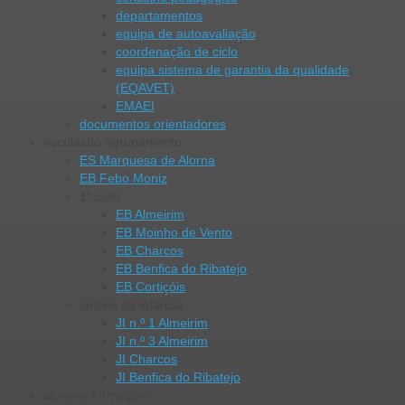
departamentos
equipa de autoavaliação
coordenação de ciclo
equipa sistema de garantia da qualidade
(EQAVET)
EMAEI
documentos orientadores
escolas
do agrupamento
ES Marquesa de Alorna
EB Febo Moniz
1º ciclo
EB Almeirim
EB Moinho de Vento
EB Charcos
EB Benfica do Ribatejo
EB Cortiçóis
jardins de infância
JI n.º 1 Almeirim
JI n.º 3 Almeirim
JI Charcos
JI Benfica do Ribatejo
alunos
informações