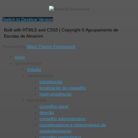
Switch to Desktop Version
Built with HTML5 and CSS3 | Copyright © Agrupamento de
Escolas de Almeirim
Powered by
Warp Theme Framework
início
apresentação
missão
caraterização
constituição
localização do concelho
meio envolvente
estruturas
conselho geral
direção
conselho administrativo
coordenadores e responsáveis de
estabelecimento
conselho pedagógico