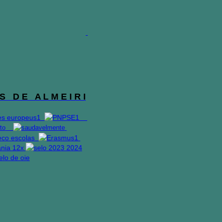
S D E A L M E I R I