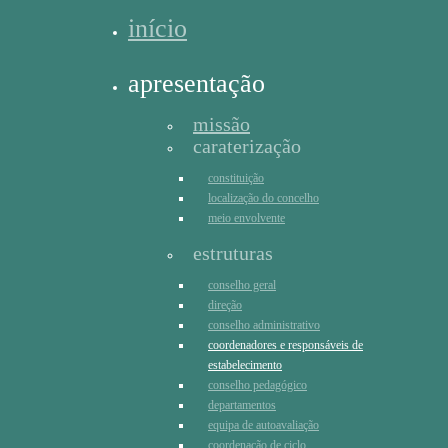
início
apresentação
missão
caraterização
constituição
localização do concelho
meio envolvente
estruturas
conselho geral
direção
conselho administrativo
coordenadores e responsáveis de
estabelecimento
conselho pedagógico
departamentos
equipa de autoavaliação
coordenação de ciclo