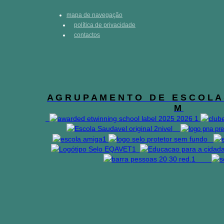
mapa de navegação
política de privacidade
contactos
A G R U P A M E N T O D E E S C O L A 
M