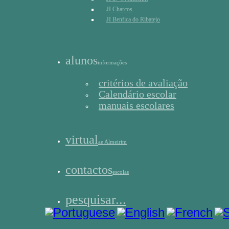
JI Charcos
JI Benfica do Ribatejo
alunos
informações
critérios de avaliação
Calendário escolar
manuais escolares
virtual
ae Almeirim
contactos
escolas
pesquisar...