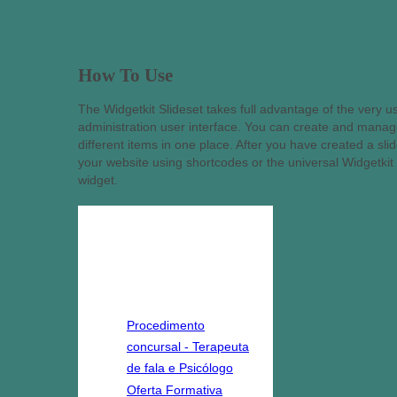
How To Use
The Widgetkit Slideset takes full advantage of the very us
administration user interface. You can create and manage 
different items in one place. After you have created a sl
your website using shortcodes or the universal Widgetk
widget.
destaques
Procedimento
concursal - Terapeuta
de fala e Psicólogo
Oferta Formativa