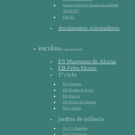
equipa sistema de garantia da qualidade
(EQAVET)
EMAEI
documentos orientadores
escolas
do agrupamento
ES Marquesa de Alorna
EB Febo Moniz
1º ciclo
EB Almeirim
EB Moinho de Vento
EB Charcos
EB Benfica do Ribatejo
EB Cortiçóis
jardins de infância
JI n.º 1 Almeirim
JI n.º 3 Almeirim