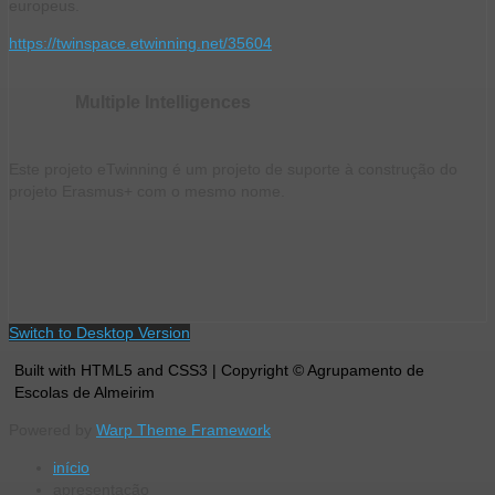
europeus.
https://twinspace.etwinning.net/35604
Multiple Intelligences
Este projeto eTwinning é um projeto de suporte à construção do
projeto Erasmus+ com o mesmo nome.
Switch to Desktop Version
Built with HTML5 and CSS3 | Copyright © Agrupamento de
Escolas de Almeirim
Powered by
Warp Theme Framework
início
apresentação