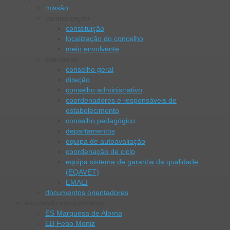
missão
caraterização
constituição
localização do concelho
meio envolvente
estruturas
conselho geral
direção
conselho administrativo
coordenadores e responsáveis de
estabelecimento
conselho pedagógico
departamentos
equipa de autoavaliação
coordenação de ciclo
equipa sistema de garantia da qualidade
(EQAVET)
EMAEI
documentos orientadores
escolas
do agrupamento
ES Marquesa de Alorna
EB Febo Moniz