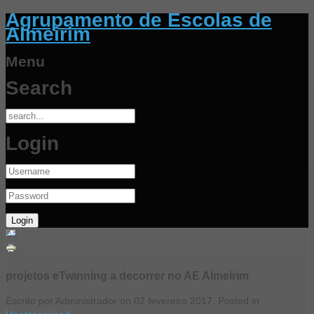
Agrupamento de Escolas de
Almeirim
Menu
Search
Login
projetos eTwinning a decorrer no AE Almeirim
Escrito por Administrador on
02 fevereiro 2017
. Posted in