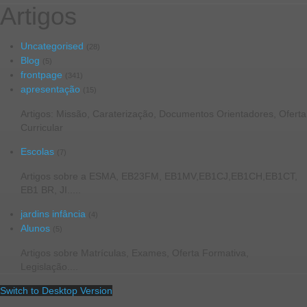
Artigos
Uncategorised
(28)
Blog
(5)
frontpage
(341)
apresentação
(15)
Artigos: Missão, Caraterização, Documentos Orientadores, Oferta
Curricular
Escolas
(7)
Artigos sobre a ESMA, EB23FM, EB1MV,EB1CJ,EB1CH,EB1CT,
EB1 BR, JI.....
jardins infância
(4)
Alunos
(5)
Artigos sobre Matrículas, Exames, Oferta Formativa,
Legislação....
Switch to Desktop Version