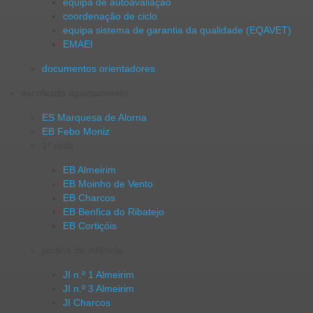
equipa de autoavaliação
coordenação de ciclo
equipa sistema de garantia da qualidade (EQAVET)
EMAEI
documentos orientadores
escolas
do agrupamento
ES Marquesa de Alorna
EB Febo Moniz
1º ciclo
EB Almeirim
EB Moinho de Vento
EB Charcos
EB Benfica do Ribatejo
EB Cortiçóis
jardins de infância
JI n.º 1 Almeirim
JI n.º 3 Almeirim
JI Charcos