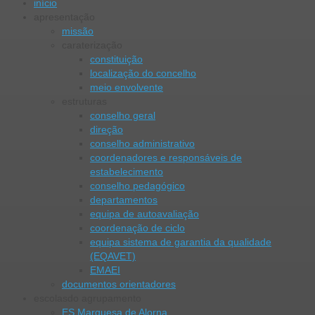
início
apresentação
missão
caraterização
constituição
localização do concelho
meio envolvente
estruturas
conselho geral
direção
conselho administrativo
coordenadores e responsáveis de
estabelecimento
conselho pedagógico
departamentos
equipa de autoavaliação
coordenação de ciclo
equipa sistema de garantia da qualidade
(EQAVET)
EMAEI
documentos orientadores
escolas
do agrupamento
ES Marquesa de Alorna