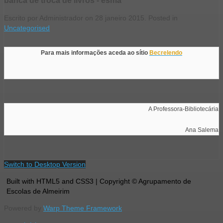
Escrito por Administrador on
28 janeiro 2015
. Posted in
Uncategorised
Para mais informações aceda ao sítio 
Becrelendo

A Professora-Bibliotecária

Ana Salema
Switch to Desktop Version
Built with HTML5 and CSS3 | Copyright © Agrupamento de
Escolas de Almeirim
Powered by
Warp Theme Framework