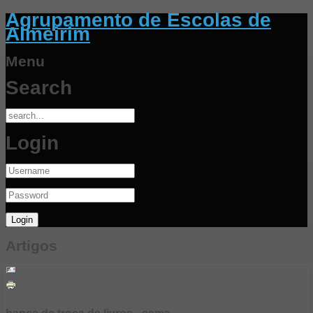
Agrupamento de Escolas de
Almeirim
Menu
Search
Login
Artigos
banca de troca de livros - esma