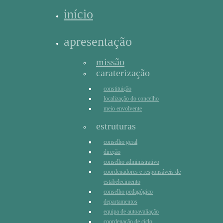
início
apresentação
missão
caraterização
constituição
localização do concelho
meio envolvente
estruturas
conselho geral
direção
conselho administrativo
coordenadores e responsáveis de
estabelecimento
conselho pedagógico
departamentos
equipa de autoavaliação
coordenação de ciclo