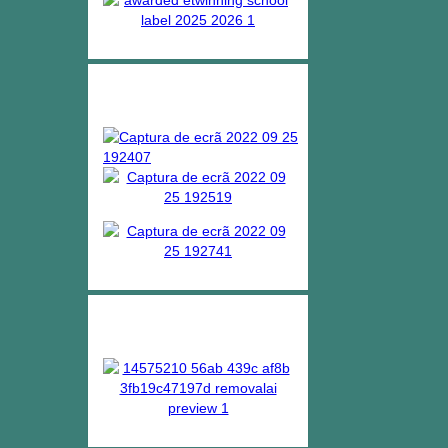
Bibliotecas escolares
ERASMUS +