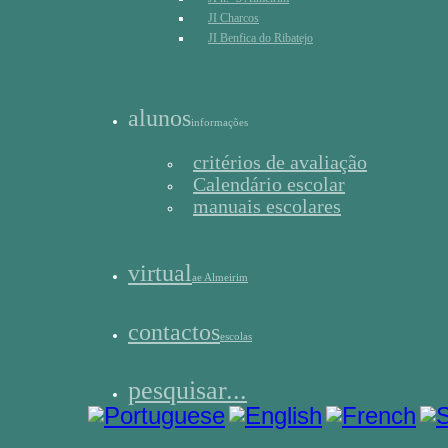
JI Charcos
JI Benfica do Ribatejo
alunos
informações
critérios de avaliação
Calendário escolar
manuais escolares
virtual
ae Almeirim
contactos
escolas
pesquisar...