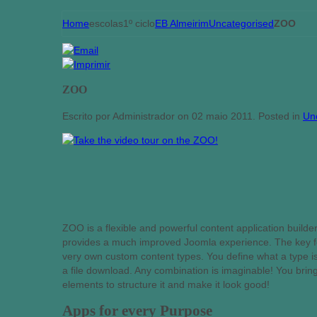
Home
escolas
1º ciclo
EB Almeirim
Uncategorised
ZOO
ZOO
Escrito por Administrador on
02 maio 2011
. Posted in
Un
ZOO is a flexible and powerful content application builde
provides a much improved Joomla experience. The key feat
very own custom content types. You define what a type is
a file download. Any combination is imaginable! You brin
elements to structure it and make it look good!
Apps for every Purpose