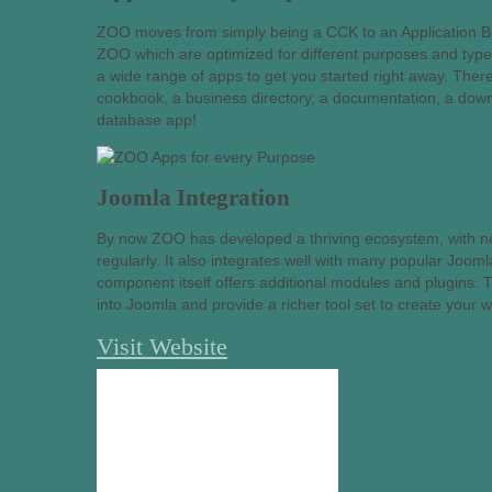
ZOO moves from simply being a CCK to an Application Bu
ZOO which are optimized for different purposes and type
a wide range of apps to get you started right away. There
cookbook, a business directory, a documentation, a dow
database app!
Joomla Integration
By now ZOO has developed a thriving ecosystem, with 
regularly. It also integrates well with many popular Joo
component itself offers additional modules and plugins. 
into Joomla and provide a richer tool set to create your w
Visit Website
destaques