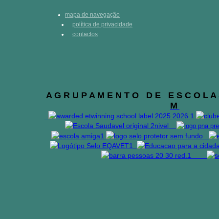
mapa de navegação
política de privacidade
contactos
A G R U P A M E N T O D E E S C O L A 
M