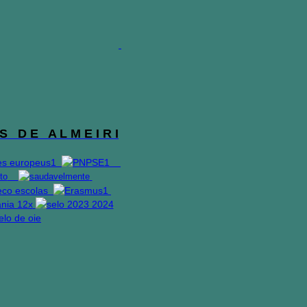
S D E A L M E I R I