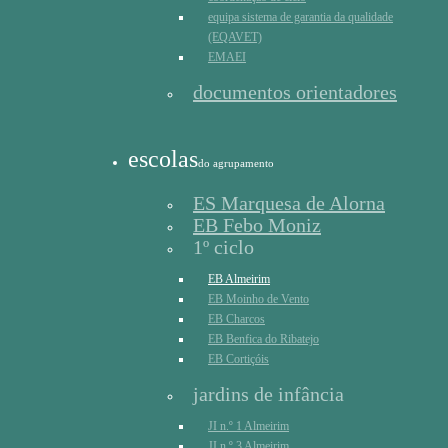
equipa sistema de garantia da qualidade
(EQAVET)
EMAEI
documentos orientadores
escolas
do agrupamento
ES Marquesa de Alorna
EB Febo Moniz
1º ciclo
EB Almeirim
EB Moinho de Vento
EB Charcos
EB Benfica do Ribatejo
EB Cortiçóis
jardins de infância
JI n.º 1 Almeirim
JI n.º 3 Almeirim