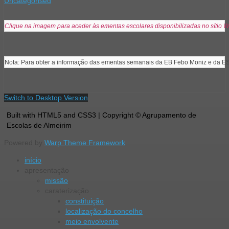
Uncategorised
Clique na imagem para aceder às ementas escolares disponibilizadas no sítio W
Nota: Para obter a informação das ementas semanais da EB Febo Moniz e da ES
Switch to Desktop Version
Built with HTML5 and CSS3 | Copyright © Agrupamento de
Escolas de Almeirim
Powered by
Warp Theme Framework
início
apresentação
missão
caraterização
constituição
localização do concelho
meio envolvente