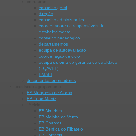
estruturas
conselho geral
direção
conselho administrativo
coordenadores e responsáveis de
estabelecimento
conselho pedagógico
departamentos
equipa de autoavaliação
coordenação de ciclo
equipa sistema de garantia da qualidade
(EQAVET)
EMAEI
documentos orientadores
escolas
do agrupamento
ES Marquesa de Alorna
EB Febo Moniz
1º ciclo
EB Almeirim
EB Moinho de Vento
EB Charcos
EB Benfica do Ribatejo
EB Cortiçóis