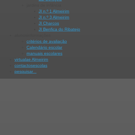
jardins de infância
JI n.º 1 Almeirim
JI n.º 3 Almeirim
JI Charcos
JI Benfica do Ribatejo
alunos
informações
critérios de avaliação
Calendário escolar
manuais escolares
virtual
ae Almeirim
contactos
escolas
pesquisar...