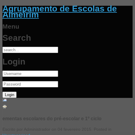
Agrupamento de Escolas de
Almeirim
Menu
Search
Login
ementas escolares do pré-escolar e 1º ciclo
Escrito por Administrador on
04 fevereiro 2015
. Posted in