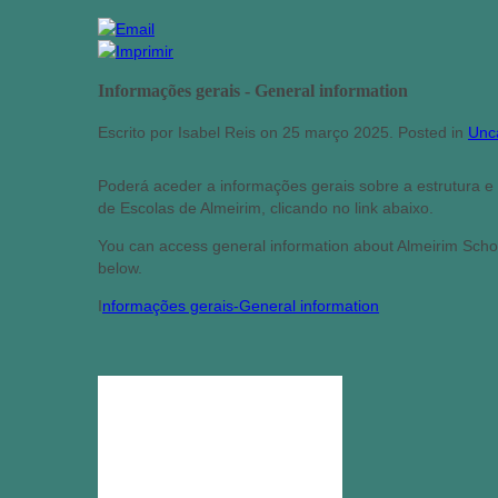
Informações gerais - General information
Escrito por Isabel Reis on
25 março 2025
. Posted in
Unc
Poderá aceder a informações gerais sobre a estrutura 
de Escolas de Almeirim, clicando no link abaixo.
You can access general information about Almeirim Schoo
below.
I
nformações gerais-General information
destaques