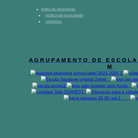
mapa de navegação
política de privacidade
contactos
A G R U P A M E N T O D E E S C O L A 
M