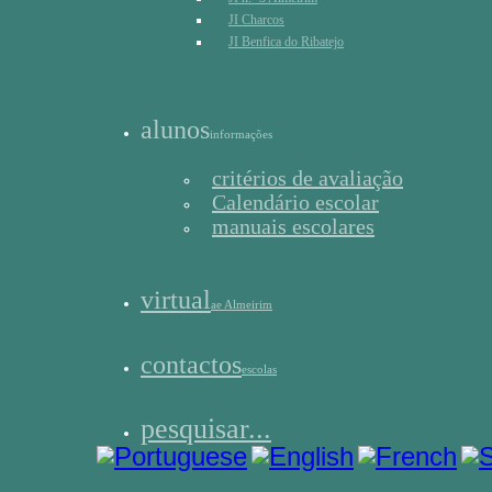
JI Charcos
JI Benfica do Ribatejo
alunos
informações
critérios de avaliação
Calendário escolar
manuais escolares
virtual
ae Almeirim
contactos
escolas
pesquisar...