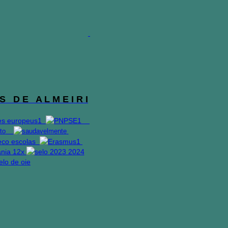
S D E A L M E I R I