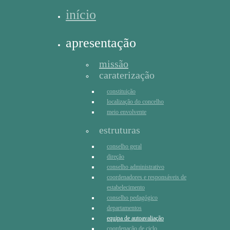
início
apresentação
missão
caraterização
constituição
localização do concelho
meio envolvente
estruturas
conselho geral
direção
conselho administrativo
coordenadores e responsáveis de
estabelecimento
conselho pedagógico
departamentos
equipa de autoavaliação
coordenação de ciclo