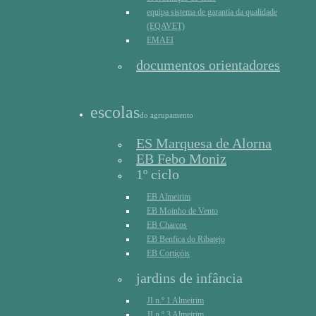
equipa sistema de garantia da qualidade
(EQAVET)
EMAEI
documentos orientadores
escolas
do agrupamento
ES Marquesa de Alorna
EB Febo Moniz
1º ciclo
EB Almeirim
EB Moinho de Vento
EB Charcos
EB Benfica do Ribatejo
EB Cortiçóis
jardins de infância
JI n.º 1 Almeirim
JI n.º 3 Almeirim