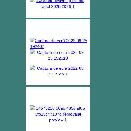
Bibliotecas escolares
ERASMUS +