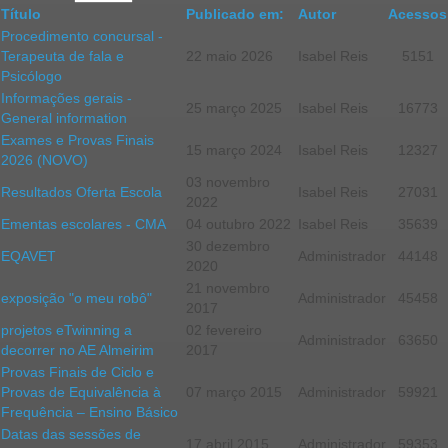
Título
Publicado em:
Autor
Acessos
Procedimento concursal -
Terapeuta de fala e
22 maio 2026
Isabel Reis
5151
Psicólogo
Informações gerais -
25 março 2025
Isabel Reis
16773
General information
Exames e Provas Finais
15 março 2024
Isabel Reis
12327
2026 (NOVO)
03 novembro
Resultados Oferta Escola
Isabel Reis
27031
2022
Ementas escolares - CMA
04 outubro 2022
Isabel Reis
35639
30 dezembro
EQAVET
Administrador
44148
2020
21 novembro
exposição "o meu robô"
Administrador
45458
2017
projetos eTwinning a
02 fevereiro
Administrador
63650
decorrer no AE Almeirim
2017
Provas Finais de Ciclo e
Provas de Equivalência à
07 março 2015
Administrador
59921
Frequência – Ensino Básico
Datas das sessões de
17 abril 2015
Administrador
59353