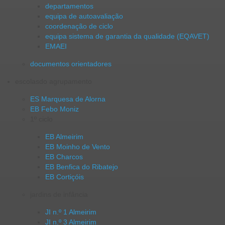
departamentos
equipa de autoavaliação
coordenação de ciclo
equipa sistema de garantia da qualidade (EQAVET)
EMAEI
documentos orientadores
escolas
do agrupamento
ES Marquesa de Alorna
EB Febo Moniz
1º ciclo
EB Almeirim
EB Moinho de Vento
EB Charcos
EB Benfica do Ribatejo
EB Cortiçóis
jardins de infância
JI n.º 1 Almeirim
JI n.º 3 Almeirim