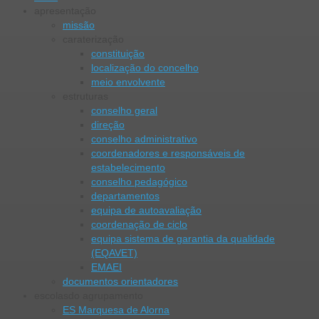
apresentação
missão
caraterização
constituição
localização do concelho
meio envolvente
estruturas
conselho geral
direção
conselho administrativo
coordenadores e responsáveis de
estabelecimento
conselho pedagógico
departamentos
equipa de autoavaliação
coordenação de ciclo
equipa sistema de garantia da qualidade
(EQAVET)
EMAEI
documentos orientadores
escolas
do agrupamento
ES Marquesa de Alorna