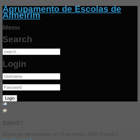
Agrupamento de Escolas de
Almeirim
Menu
Search
Login
EQAVET
Escrito por Administrador on
30 dezembro 2020
. Posted in