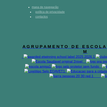
mapa de navegação
política de privacidade
contactos
A G R U P A M E N T O D E E S C O L A 
M