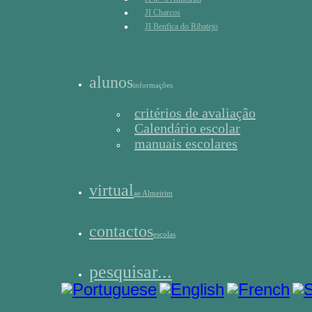
JI Charcos
JI Benfica do Ribatejo
alunos
informações
critérios de avaliação
Calendário escolar
manuais escolares
virtual
ae Almeirim
contactos
escolas
pesquisar...