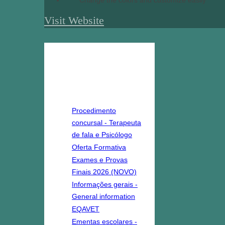
Change the colors and customize easily
Visit Website
destaques
Procedimento
concursal - Terapeuta
de fala e Psicólogo
Oferta Formativa
Exames e Provas
Finais 2026 (NOVO)
Informações gerais -
General information
EQAVET
Ementas escolares -