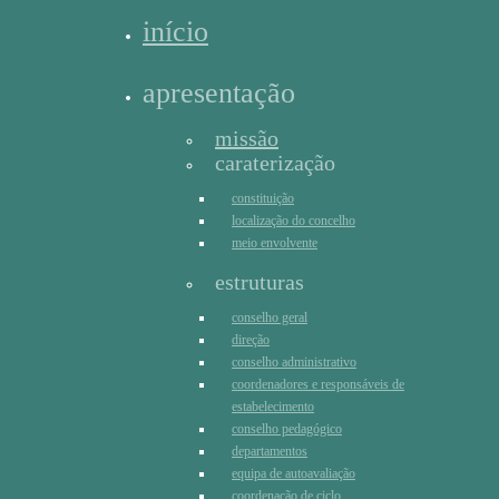
início
apresentação
missão
caraterização
constituição
localização do concelho
meio envolvente
estruturas
conselho geral
direção
conselho administrativo
coordenadores e responsáveis de
estabelecimento
conselho pedagógico
departamentos
equipa de autoavaliação
coordenação de ciclo