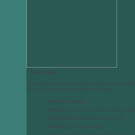
Club Icons
As a member of our icon club you will get access to hun
icons. New icon sets are added continuously!
Pixel perfect design
PNGs in 8 sizes from 16x16 to 512x512 pixel
Handmade and optimized for each size
Editable vector PDF sources