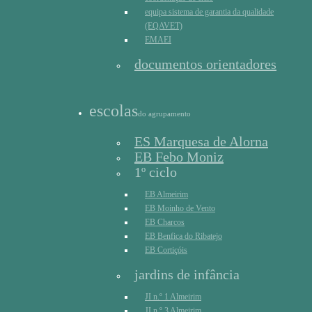
equipa sistema de garantia da qualidade
(EQAVET)
EMAEI
documentos orientadores
escolas
do agrupamento
ES Marquesa de Alorna
EB Febo Moniz
1º ciclo
EB Almeirim
EB Moinho de Vento
EB Charcos
EB Benfica do Ribatejo
EB Cortiçóis
jardins de infância
JI n.º 1 Almeirim
JI n.º 3 Almeirim