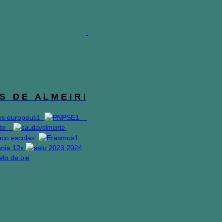
S D E A L M E I R I