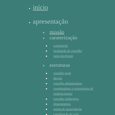
início
apresentação
missão
caraterização
constituição
localização do concelho
meio envolvente
estruturas
conselho geral
direção
conselho administrativo
coordenadores e responsáveis de
estabelecimento
conselho pedagógico
departamentos
equipa de autoavaliação
coordenação de ciclo