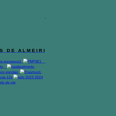
S D E A L M E I R I