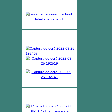
Projetos
Bibliotecas escolares
ERASMUS +