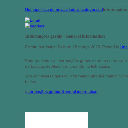
Home
política de privacidade
Uncategorised
Informações 
Informações gerais - General information
Escrito por Isabel Reis on
25 março 2025
. Posted in
Unc
Poderá aceder a informações gerais sobre a estrutura 
de Escolas de Almeirim, clicando no link abaixo.
You can access general information about Almeirim Schoo
below.
I
nformações gerais-General information