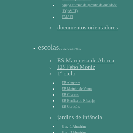
equipa sistema de garantia da qualidade
(EQAVET)
EMAEI
documentos orientadores
escolas
do agrupamento
ES Marquesa de Alorna
EB Febo Moniz
1º ciclo
EB Almeirim
EB Moinho de Vento
EB Charcos
EB Benfica do Ribatejo
EB Cortiçóis
jardins de infância
JI n.º 1 Almeirim
JI n.º 3 Almeirim