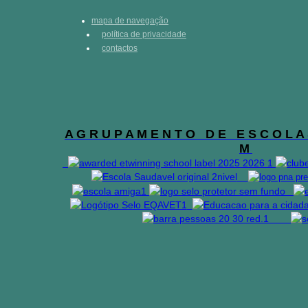
mapa de navegação
política de privacidade
contactos
A G R U P A M E N T O D E E S C O L A 
M