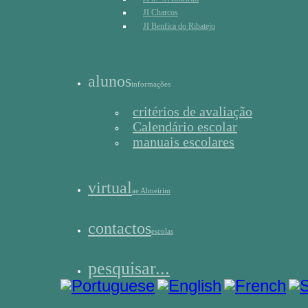
JI Charcos
JI Benfica do Ribatejo
alunos
informações
critérios de avaliação
Calendário escolar
manuais escolares
virtual
ae Almeirim
contactos
escolas
pesquisar...