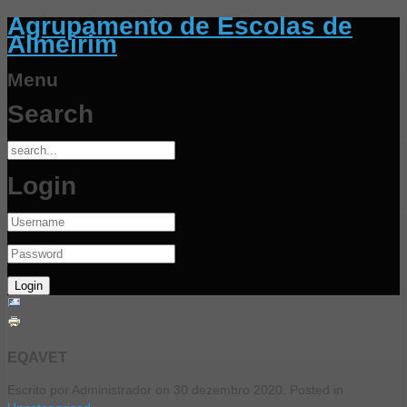
Agrupamento de Escolas de
Almeirim
Menu
Search
Login
EQAVET
Escrito por Administrador on
30 dezembro 2020
. Posted in