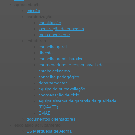
apresentação
missão
caraterização
constituição
localização do concelho
meio envolvente
estruturas
conselho geral
direção
conselho administrativo
coordenadores e responsáveis de
estabelecimento
conselho pedagógico
departamentos
equipa de autoavaliação
coordenação de ciclo
equipa sistema de garantia da qualidade
(EQAVET)
EMAEI
documentos orientadores
escolas
do agrupamento
ES Marquesa de Alorna